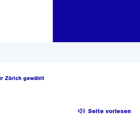
Zur Bereichsauswahl
Zum Inhalt
ür Zürich gewählt
Seite vorlesen