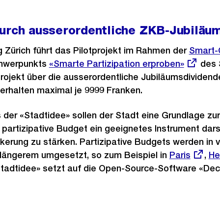
durch ausserordentliche ZKB-Jubiläu
 Zürich führt das Pilotprojekt im Rahmen der
Externe
Smart-C
chwerpunkts
Externer
«Smarte Partizipation erproben»
Link:
des S
Projekt über die ausserordentliche Jubiläumsdividend
Link:
erhalten maximal je 9999 Franken.
 der «Stadtidee» sollen der Stadt eine Grundlage zur
 partizipative Budget ein geeignetes Instrument darst
kerung zu stärken. Partizipative Budgets werden in 
 längerem umgesetzt, so zum Beispiel in
Externer
Paris
,
Ex
He
«Stadtidee» setzt auf die Open-Source-Software «Dec
Link:
Li