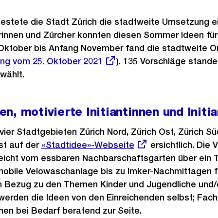
testete die Stadt Zürich die stadtweite Umsetzung ei
rinnen und Zürcher konnten diesen Sommer Ideen für 
Oktober bis Anfang November fand die stadtweite 
ung vom 25. Oktober 2021
). 135 Vorschläge stande
wählt.
n, motivierte Initiantinnen und Initi
vier Stadtgebieten Zürich Nord, Zürich Ost, Zürich S
st auf der
Externer
«Stadtidee»-Webseite
ersichtlich. Die V
e reicht vom essbaren Nachbarschaftsgarten über ein T
Link:
obile Velowaschanlage bis zu Imker-Nachmittagen für
n Bezug zu den Themen Kinder und Jugendliche und/
erden die Ideen von den Einreichenden selbst; Fach
en bei Bedarf beratend zur Seite.