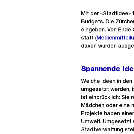
Mit der «Stadtidee» 
Budgets. Die Zürche
eingeben. Von Ende 
statt (
Externer
Medienmitteil
davon wurden ausge
Link:
Spannende Idee
Welche Ideen in den 
umgesetzt werden, i
ist eindrücklich: Si
Mädchen oder eine m
Projekte haben eine
Umwelt. Umgesetzt w
Stadtverwaltung steh