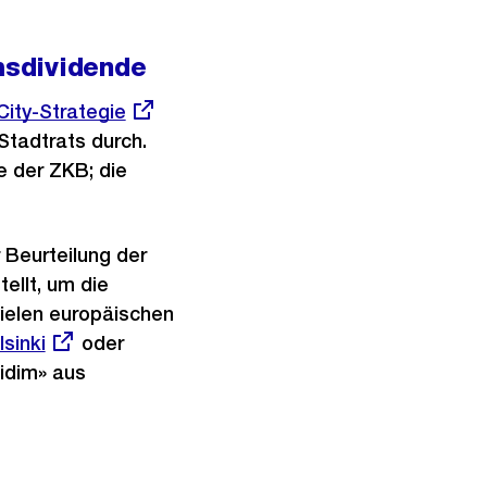
msdividende
r
ity-Strategie
tadtrats durch.
e der ZKB; die
 Beurteilung der
ellt, um die
vielen europäischen
terner
lsinki
oder
Externer
idim» aus
nk:
Link: