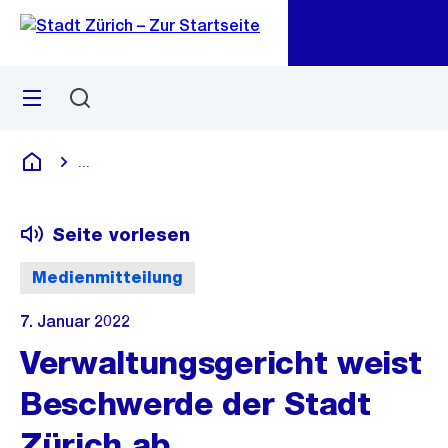
Zu
Zu
Sprunglink
Navigation
Menü
Suchen
M
öf
...
Blende alle Breadcrumbs ein
Deutsch
Seite vorlesen
Medienmitteilung
7. Januar 2022
Verwaltungsgericht weist
Beschwerde der Stadt
Zürich ab