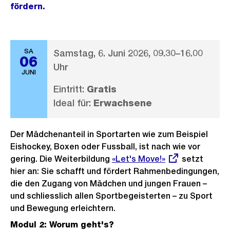
fördern.
SA
Samstag, 6. Juni 2026, 09.30–16.00
06
Uhr
JUNI
Eintritt:
Gratis
Ideal für:
Erwachsene
Der Mädchenanteil in Sportarten wie zum Beispiel
Eishockey, Boxen oder Fussball, ist nach wie vor
gering. Die Weiterbildung
Externer
«Let's Move!»
setzt
hier an: Sie schafft und fördert Rahmenbedingungen,
Link:
die den Zugang von Mädchen und jungen Frauen –
und schliesslich allen Sportbegeisterten – zu Sport
und Bewegung erleichtern.
Modul 2: Worum geht's?