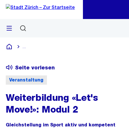
Zu
Zu
Sprunglink
Navigation
Menü
Suchen
M
öf
...
Blende alle Breadcrumbs ein
Deutsch
Seite vorlesen
Veranstaltung
Weiterbildung «Let's
Move!»: Modul 2
Gleichstellung im Sport aktiv und kompetent