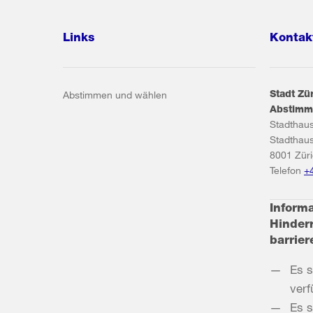
Links
Kontak
Stadt Zü
Abstimmen und wählen
Abstimm
Stadthau
Stadthau
8001
Zür
Telefon
+
Inform
Hindern
barrier
Es s
verf
Es s