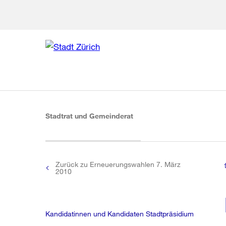
Zur Bereich
Zur Hilfsna
Zu
Zu
Global
Navigation
(aktiv)
Stadtrat und Gemeinderat
Zurück zu Erneuerungswahlen 7. März
2010
Kandidatinnen und Kandidaten Stadtpräsidium