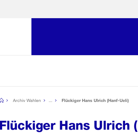
Sprunglink:
Navigation
sauswahl
vigation
m Inhalt
r Suche
Archiv Wahlen
...
Flückiger Hans Ulrich (Hanf-Ueli)
[no
title]
Flückiger Hans Ulrich (