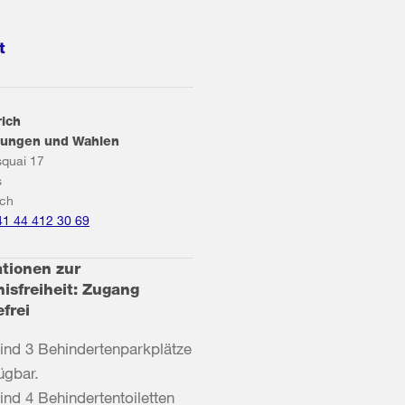
t
rich
ungen und Wahlen
squai 17
s
ich
41 44 412 30 69
ationen zur
isfreiheit: Zugang
efrei
ind 3 Behindertenparkplätze
ügbar.
ind 4 Behindertentoiletten