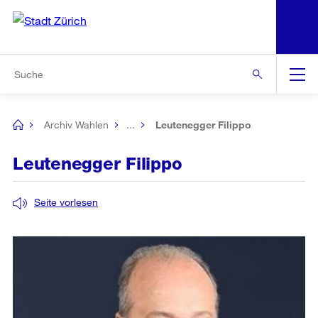
N
S
Zur Bereichsauswahl
Zur Hilfsnavigation
Zum Inhalt
Zur Suche
Suche
Global
Navigation
Archiv Wahlen
...
Leutenegger Filippo
[no
title]
Leutenegger Filippo
Seite vorlesen