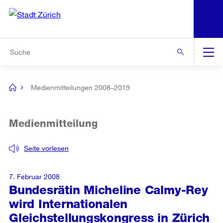
N
S
Zur Bereichsauswahl
Zur Hilfsnavigation
Zum Inhalt
Zur Suche
Suche
Global
Navigation
Medienmitteilungen 2008–2019
[no
title]
Medienmitteilung
Seite vorlesen
7. Februar 2008
Bundesrätin Micheline Calmy-Rey
wird Internationalen
Gleichstellungskongress in Zürich