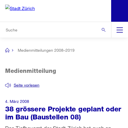
N
S
Zur Bereichsauswahl
Zur Hilfsnavigation
Zum Inhalt
Zur Suche
Suche
Global
Navigation
Medienmitteilungen 2008–2019
[no
title]
Medienmitteilung
Seite vorlesen
4. März 2008
38 grössere Projekte geplant oder
im Bau (Baustellen 08)
Das Tiefbauamt der Stadt Zürich hat auch an