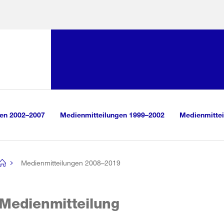
Sprunglink:
Navigation
sauswahl
vigation
m Inhalt
r Suche
gen 2002–2007
Medienmitteilungen 1999–2002
Medienmittei
Medienmitteilungen 2008–2019
[no
title]
Medienmitteilung