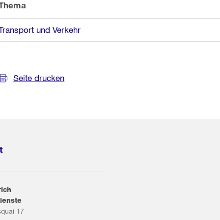
Thema
Transport und Verkehr
Seite drucken
t
rich
ienste
squai 17