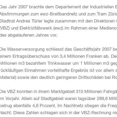
Das Jahr 2007 brachte dem Departement der Industriellen 
Abstimmungen zum ewz-Breitbandnetz und zum Tram Zürich-
Stadtrat Andres Türler legte zusammen mit den Direktoren
(VBZ) und Elektrizitätswerk (ewz) im Rahmen einer Medieno
des abgelaufenen Jah­res vor.
Die Wasserversorgung schliesst das Geschäftsjahr 2007 b
einem Ertragsüberschuss von 3,4 Millionen Franken ab. Der
Millionen m3 bezahltem Trinkwasser um 1 Millionen m3 geg
rückläufigen Einnahmen vorteilhafte Ergebnis ist vor allem
Material) sowie den deutlich geringeren Drittschäden bei 
Die VBZ konnten in ihrem Marktgebiet 310 Millionen Fahrgä
im Vorjahr. Allein auf Stadtgebiet waren tagsüber 289,6 Mi
betrug ebenfalls 4,6 Prozent. Im Nachtnetz stiegen die Fr
Nacht. Diese Zahlen schlagen sich in der VBZ-Rechnung nie