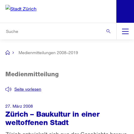
N
S
Zur Bereichsauswahl
Zur Hilfsnavigation
Zum Inhalt
Zur Suche
Suche
Global
Navigation
Medienmitteilungen 2008–2019
[no
title]
Medienmitteilung
Seite vorlesen
27. März 2008
Zürich – Baukultur in einer
weltoffenen Stadt
Zürich entwickelt sich aus der Geschichte heraus.