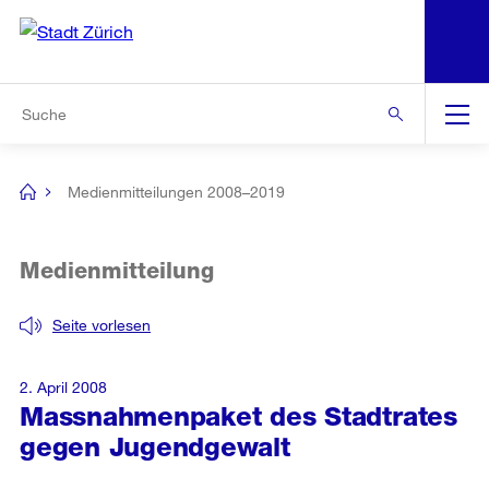
N
S
Zur Bereichsauswahl
Zur Hilfsnavigation
Zum Inhalt
Zur Suche
Suche
Global
Navigation
Medienmitteilungen 2008–2019
[no
title]
Medienmitteilung
Seite vorlesen
2. April 2008
Massnahmenpaket des Stadtrates
gegen Jugendgewalt