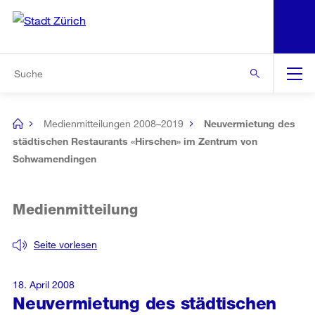
N
S
Zur Bereichsauswahl
Zur Hilfsnavigation
Zum Inhalt
Zur Suche
Suche
Global
Navigation
Medienmitteilungen 2008–2019
Neuvermietung des
[no
title]
städtischen Restaurants «Hirschen» im Zentrum von
Schwamendingen
Medienmitteilung
Seite vorlesen
18. April 2008
Neuvermietung des städtischen