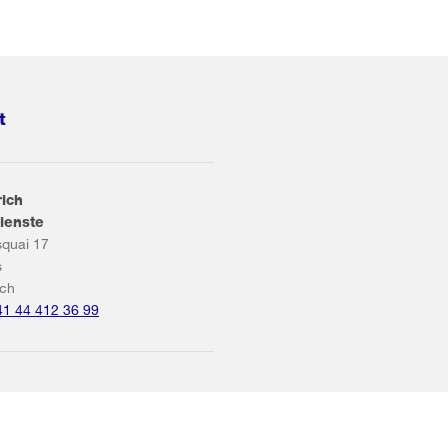
t
rich
ienste
squai 17
s
ich
41 44 412 36 99