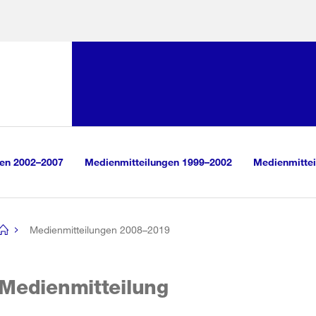
Sprunglink:
Navigation
sauswahl
vigation
m Inhalt
r Suche
gen 2002–2007
Medienmitteilungen 1999–2002
Medienmittei
Medienmitteilungen 2008–2019
[no
title]
Medienmitteilung