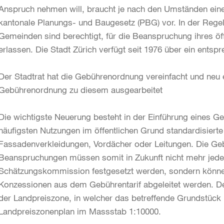
Anspruch nehmen will, braucht je nach den Umständen eine
kantonale Planungs- und Baugesetz (PBG) vor. In der Regel
Gemeinden sind berechtigt, für die Beanspruchung ihres ö
erlassen. Die Stadt Zürich verfügt seit 1976 über ein ents
Der Stadtrat hat die Gebührenordnung vereinfacht und neu
Gebührenordnung zu diesem ausgearbeitet
Die wichtigste Neuerung besteht in der Einführung eines Geb
häufigsten Nutzungen im öffentlichen Grund standardisiert
Fassadenverkleidungen, Vordächer oder Leitungen. Die Gebü
Beanspruchungen müssen somit in Zukunft nicht mehr jedes
Schätzungskommission festgesetzt werden, sondern könne
Konzessionen aus dem Gebührentarif abgeleitet werden. De
der Landpreiszone, in welcher das betreffende Grundstück 
Landpreiszonenplan im Massstab 1:10000.