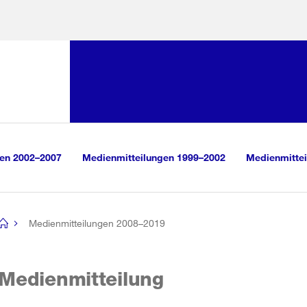
Sprunglink:
Navigation
sauswahl
vigation
m Inhalt
r Suche
gen 2002–2007
Medienmitteilungen 1999–2002
Medienmittei
Medienmitteilungen 2008–2019
[no
title]
Medienmitteilung