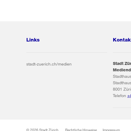
Links
Kontak
Stadt Zü
stadt-zuerich.ch/medien
Mediend
Stadthau
Stadthau
8001
Zür
Telefon
+
© 2026 Stadt Zürich
Rechtliche Hinweise
Impressum