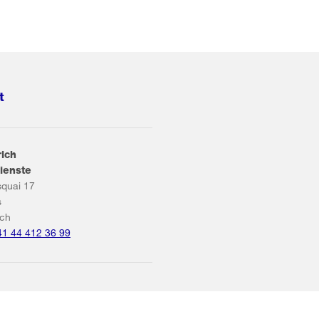
t
rich
ienste
squai 17
s
ich
41 44 412 36 99