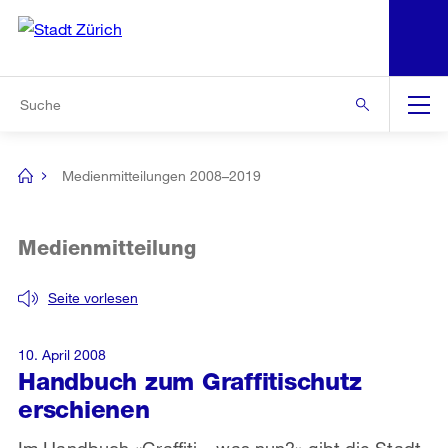
N
S
Zur Bereichsauswahl
Zur Hilfsnavigation
Zum Inhalt
Zur Suche
Suche
Global
Navigation
Medienmitteilungen 2008–2019
[no
title]
Medienmitteilung
Seite vorlesen
10. April 2008
Handbuch zum Graffitischutz
erschienen
Im Handbuch «Graffiti – was nun?» gibt die Stadt