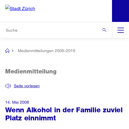
N
S
Zur Bereichsauswahl
Zur Hilfsnavigation
Zum Inhalt
Zur Suche
Suche
Global
Navigation
Medienmitteilungen 2008–2019
[no
title]
Medienmitteilung
Seite vorlesen
14. Mai 2008
Wenn Alkohol in der Familie zuviel
Platz einnimmt