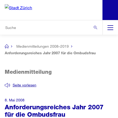
N
S
Zur Bereichsauswahl
Zur Hilfsnavigation
Zum Inhalt
Zur Suche
Suche
Global
Navigation
Medienmitteilungen 2008–2019
[no
title]
Anforderungsreiches Jahr 2007 für die Ombudsfrau
Medienmitteilung
Seite vorlesen
8. Mai 2008
Anforderungsreiches Jahr 2007
für die Ombudsfrau