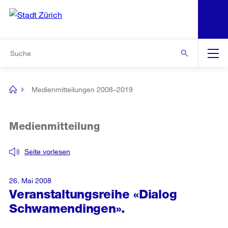
N
S
Zur Bereichsauswahl
Zur Hilfsnavigation
Zum Inhalt
Zur Suche
Suche
Global
Navigation
Medienmitteilungen 2008–2019
[no
title]
Medienmitteilung
Seite vorlesen
26. Mai 2008
Veranstaltungsreihe «Dialog
Schwamendingen».