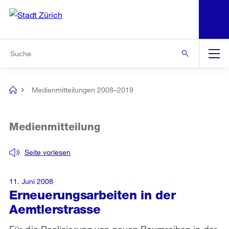
N
S
Zur Bereichsauswahl
Zur Hilfsnavigation
Zum Inhalt
Zur Suche
Suche
Global
Navigation
Medienmitteilungen 2008–2019
[no
title]
Medienmitteilung
Seite vorlesen
11. Juni 2008
Erneuerungsarbeiten in der
Aemtlerstrasse
Für die Realisierung von neuen Baumreihen in der