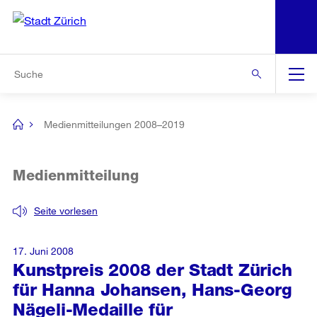
N
S
Zur Bereichsauswahl
Zur Hilfsnavigation
Zum Inhalt
Zur Suche
Suche
Global
Navigation
Medienmitteilungen 2008–2019
[no
title]
Medienmitteilung
Seite vorlesen
17. Juni 2008
Kunstpreis 2008 der Stadt Zürich
für Hanna Johansen, Hans-Georg
Nägeli-Medaille für