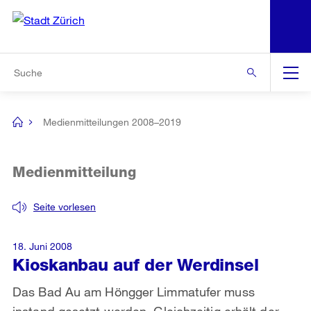
N
S
Zur Bereichsauswahl
Zur Hilfsnavigation
Zum Inhalt
Zur Suche
Suche
Global
Navigation
Medienmitteilungen 2008–2019
[no
title]
Medienmitteilung
Seite vorlesen
18. Juni 2008
Kioskanbau auf der Werdinsel
Das Bad Au am Höngger Limmatufer muss
instand gesetzt werden. Gleichzeitig erhält der