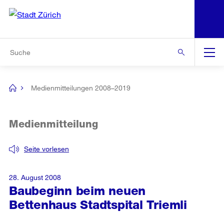
N
S
Zur Bereichsauswahl
Zur Hilfsnavigation
Zum Inhalt
Zur Suche
Suche
Global
Navigation
Medienmitteilungen 2008–2019
[no
title]
Medienmitteilung
Seite vorlesen
28. August 2008
Baubeginn beim neuen
Bettenhaus Stadtspital Triemli