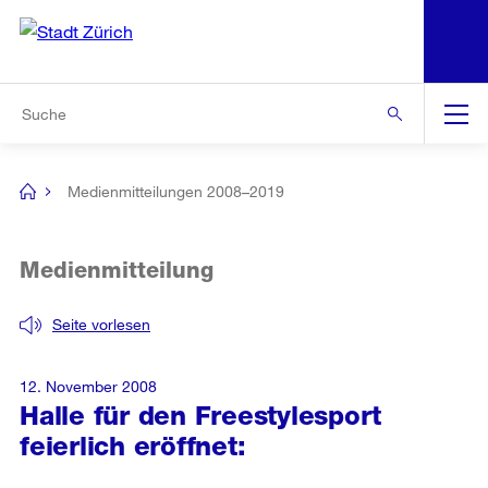
N
S
Zur Bereichsauswahl
Zur Hilfsnavigation
Zum Inhalt
Zur Suche
Suche
Global
Navigation
Medienmitteilungen 2008–2019
[no
title]
Medienmitteilung
Seite vorlesen
12. November 2008
Halle für den Freestylesport
feierlich eröffnet: