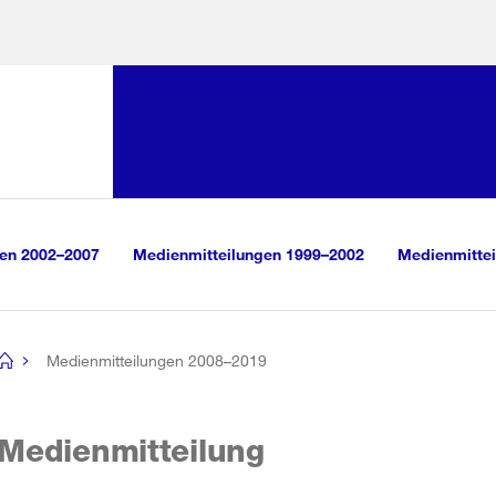
Sprunglink:
Navigation
sauswahl
vigation
m Inhalt
r Suche
gen 2002–2007
Medienmitteilungen 1999–2002
Medienmittei
Medienmitteilungen 2008–2019
[no
title]
Medienmitteilung