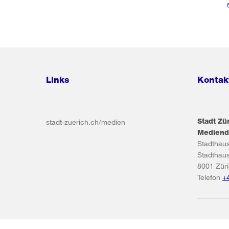
Links
Kontak
Stadt Zü
stadt-zuerich.ch/medien
Mediend
Stadthau
Stadthau
8001
Zür
Telefon
+