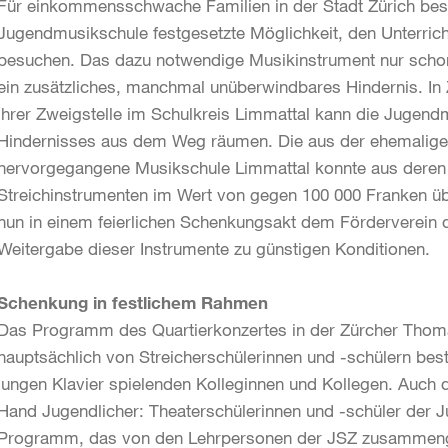
Für einkommensschwache Familien in der Stadt Zürich best
Jugendmusikschule festgesetzte Möglichkeit, den Unterrich
besuchen. Das dazu notwendige Musikinstrument nur schon 
ein zusätzliches, manchmal unüberwindbares Hindernis. I
ihrer Zweigstelle im Schulkreis Limmattal kann die Jugend
Hindernisses aus dem Weg räumen. Die aus der ehemalige
hervorgegangene Musikschule Limmattal konnte aus deren
Streichinstrumenten im Wert von gegen 100 000 Franken üb
nun in einem feierlichen Schenkungsakt dem Förderverein 
Weitergabe dieser Instrumente zu günstigen Konditionen.
Schenkung in festlichem Rahmen
Das Programm des Quartierkonzertes in der Zürcher Thom
hauptsächlich von Streicherschülerinnen und -schülern bestr
jungen Klavier spielenden Kolleginnen und Kollegen. Auch d
Hand Jugendlicher: Theaterschülerinnen und -schüler der 
Programm, das von den Lehrpersonen der JSZ zusammenges