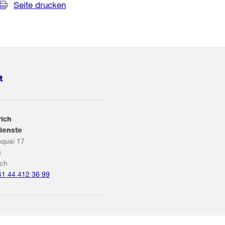
Seite drucken
t
rich
ienste
squai 17
s
ich
41 44 412 36 99