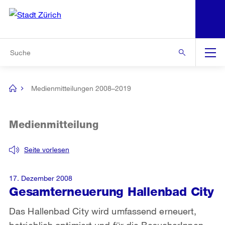
N
S
Zur Bereichsauswahl
Zur Hilfsnavigation
Zum Inhalt
Zur Suche
Suche
Global
Navigation
Medienmitteilungen 2008–2019
[no
title]
Medienmitteilung
Seite vorlesen
17. Dezember 2008
Gesamterneuerung Hallenbad City
Das Hallenbad City wird umfassend erneuert,
betrieblich optimiert und für die BesucherInnen