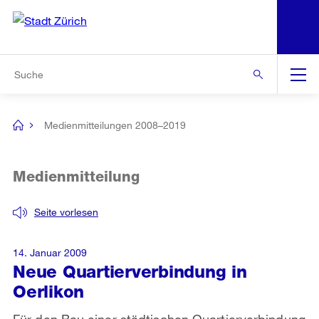
N
S
Zur Bereichsauswahl
Zur Hilfsnavigation
Zum Inhalt
Zur Suche
Suche
Global
Navigation
Medienmitteilungen 2008–2019
[no
title]
Medienmitteilung
Seite vorlesen
14. Januar 2009
Neue Quartierverbindung in
Oerlikon
Für den Bau einer städtischen Quartierverbindung