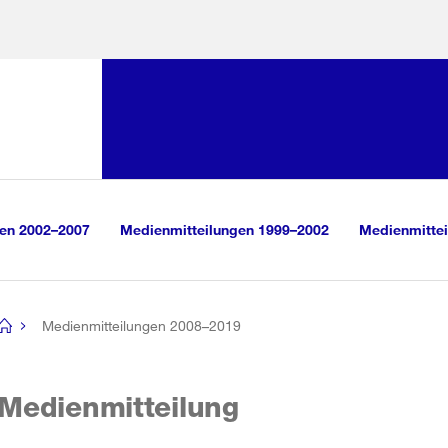
Sprunglink:
Navigation
sauswahl
vigation
m Inhalt
r Suche
gen 2002–2007
Medienmitteilungen 1999–2002
Medienmittei
Medienmitteilungen 2008–2019
[no
title]
Medienmitteilung