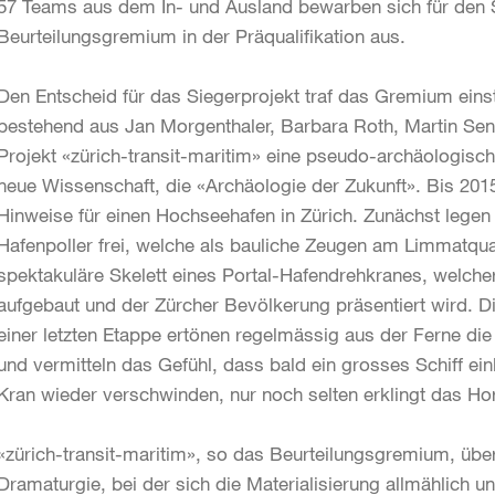
57 Teams aus dem In- und Ausland bewarben sich für den S
Beurteilungsgremium in der Präqualifikation aus.
Den Entscheid für das Siegerprojekt traf das Gremium eins
bestehend aus Jan Morgenthaler, Barbara Roth, Martin Senn
Projekt «zürich-transit-maritim» eine pseudo-archäologisch
neue Wissenschaft, die «Archäologie der Zukunft». Bis 2015
Hinweise für einen Hochseehafen in Zürich. Zunächst legen
Hafenpoller frei, welche als bauliche Zeugen am Limmatqua
spektakuläre Skelett eines Portal-Hafendrehkranes, welche
aufgebaut und der Zürcher Bevölkerung präsentiert wird. Di
einer letzten Etappe ertönen regelmässig aus der Ferne di
und vermitteln das Gefühl, dass bald ein grosses Schiff ei
Kran wieder verschwinden, nur noch selten erklingt das Hor
«zürich-transit-maritim», so das Beurteilungsgremium, üb
Dramaturgie, bei der sich die Materialisierung allmählich u