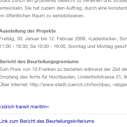
Stadt Zürich ein grösseres Gewicht zu verleihen und Strat
entwickeln. Sie hat zudem den Auftrag, durch eine konstant
im öffentlichen Raum zu sensibilisieren.
Ausstellung der Projekte
Freitag, 30. Januar bis 12. Februar 2009, «Ladenlücke», Sch
11:00 - 18:30; Sa 10:00 - 16:00, Sonntag und Montag ges
Bericht des Beurteilungsgremiums
Zum Preis von 10 Franken zu beziehen während der Zeit de
Empfang des Amts für Hochbauten, Lindenhofstrasse 21, 80
Über Internet: http://www.stadt-zuerich.ch/hochbau, «abg
Weitere
«zürich transit maritim»
Informationen
Link zum Bericht des Beurteilungskriteriums