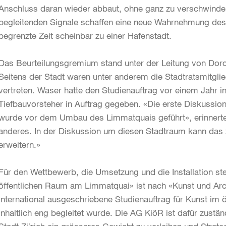
Anschluss daran wieder abbaut, ohne ganz zu verschwinden.
begleitenden Signale schaffen eine neue Wahrnehmung des 
begrenzte Zeit scheinbar zu einer Hafenstadt.
Das Beurteilungsgremium stand unter der Leitung von Doro
Seitens der Stadt waren unter anderem die Stadtratsmitglie
vertreten. Waser hatte den Studienauftrag vor einem Jahr i
Tiefbauvorsteher in Auftrag gegeben. «Die erste Diskussio
wurde vor dem Umbau des Limmatquais geführt», erinnerte
anderes. In der Diskussion um diesen Stadtraum kann das z
erweitern.»
Für den Wettbewerb, die Umsetzung und die Installation st
öffentlichen Raum am Limmatquai» ist nach «Kunst und Arc
international ausgeschriebene Studienauftrag für Kunst im
inhaltlich eng begleitet wurde. Die AG KiöR ist dafür zustä