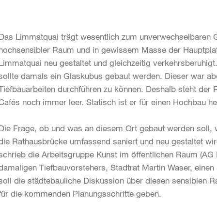
Das Limmatquai trägt wesentlich zum unverwechselbaren Ges
hochsensibler Raum und in gewissem Masse der Hauptplat
Limmatquai neu gestaltet und gleichzeitig verkehrsberuhigt
sollte damals ein Glaskubus gebaut werden. Dieser war abe
Tiefbauarbeiten durchführen zu können. Deshalb steht der
Cafés noch immer leer. Statisch ist er für einen Hochbau he
Die Frage, ob und was an diesem Ort gebaut werden soll, wi
die Rathausbrücke umfassend saniert und neu gestaltet wir
schrieb die Arbeitsgruppe Kunst im öffentlichen Raum (AG 
damaligen Tiefbauvorstehers, Stadtrat Martin Waser, einen 
soll die städtebauliche Diskussion über diesen sensiblen
für die kommenden Planungsschritte geben.