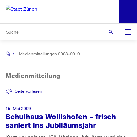
N
S
Zur Bereichsauswahl
Zur Hilfsnavigation
Zum Inhalt
Zur Suche
Suche
Global
Navigation
Medienmitteilungen 2008–2019
[no
title]
Medienmitteilung
Seite vorlesen
15. Mai 2009
Schulhaus Wollishofen – frisch
saniert ins Jubiläumsjahr
Kurz vor seinem 125-jährigen Jubiläum wird das