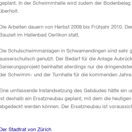
geplant. In der Schwimmhalle wird zudem der Bodenbela
überholt.
Die Arbeiten dauern von Herbst 2009 bis Frühjahr 2010. D
Bauzeit im Hallenbad Oerlikon statt.
Die Schulschwimmanlagen in Schwamendingen sind sehr g
ausserschulisch genutzt. Der Bedarf für die Anlage Aubrü
Sanierungsprojekt beinhaltet allerdings nur die dringend
der Schwimm- und der Turnhalle für die kommenden Jahr
Eine umfassende Instandsetzung des Gebäudes hätte ein un
ist deshalb ein Ersatzneubau geplant, mit dem die heutig
abgedeckt werden können. Der Ersatzneubau ist voraussic
Weitere
Der Stadtrat von Zürich