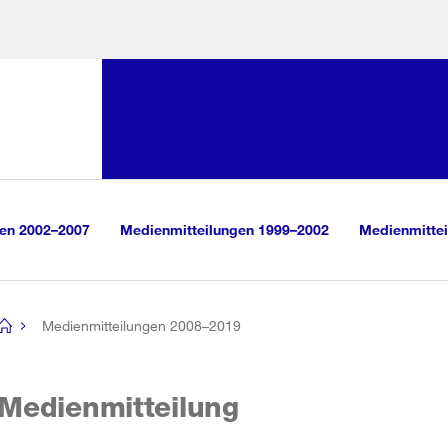
Sprunglink:
Navigation
sauswahl
vigation
m Inhalt
r Suche
gen 2002–2007
Medienmitteilungen 1999–2002
Medienmittei
Medienmitteilungen 2008–2019
[no
title]
Medienmitteilung