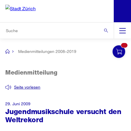
N
S
Zur Bereichsauswahl
Zur Hilfsnavigation
Zum Inhalt
Zur Suche
Suche
Global
Navigation
Medienmitteilungen 2008–2019
[no
title]
Medienmitteilung
Seite vorlesen
29. Juni 2009
Jugendmusikschule versucht den
Weltrekord