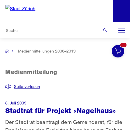
N
S
Zur Bereichsauswahl
Zur Hilfsnavigation
Zum Inhalt
Zur Suche
Suche
Global
Navigation
Medienmitteilungen 2008–2019
[no
title]
Medienmitteilung
Seite vorlesen
8. Juli 2009
Stadtrat für Projekt «Nagelhaus»
Der Stadtrat beantragt dem Gemeinderat, für die
Realisierung des Projektes Nagelhaus am Escher-