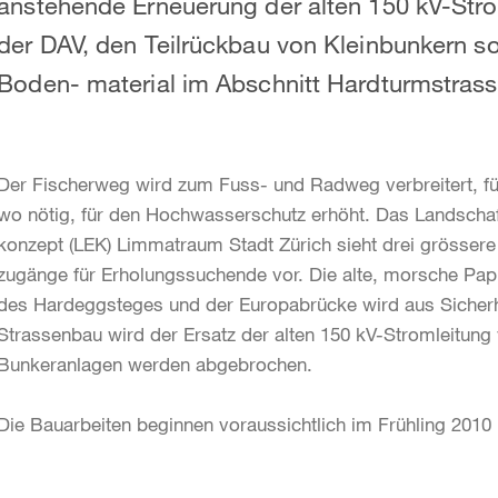
anstehende Erneuerung der alten 150 kV-Stro
der DAV, den Teilrückbau von Kleinbunkern s
Boden- material im Abschnitt Hardturmstras
Der Fischerweg wird zum Fuss- und Radweg verbreitert, für
wo nötig, für den Hochwasserschutz erhöht. Das Landscha
konzept (LEK) Limmatraum Stadt Zürich sieht drei grössere
zugänge für Erholungssuchende vor. Die alte, morsche Pap
des Hardeggsteges und der Europabrücke wird aus Sicherhe
Strassenbau wird der Ersatz der alten 150 kV-Stromleitung v
Bunkeranlagen werden abgebrochen.
Die Bauarbeiten beginnen voraussichtlich im Frühling 2010 