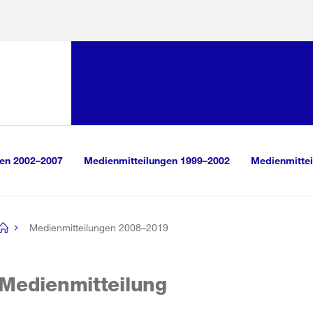
Sprunglink:
Navigation
sauswahl
vigation
m Inhalt
r Suche
gen 2002–2007
Medienmitteilungen 1999–2002
Medienmittei
Medienmitteilungen 2008–2019
[no
title]
Medienmitteilung