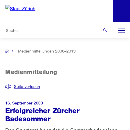
N
S
Zur Bereichsauswahl
Zur Hilfsnavigation
Zum Inhalt
Zur Suche
Suche
Global
Navigation
Medienmitteilungen 2008–2019
[no
title]
Medienmitteilung
Seite vorlesen
16. September 2009
Erfolgreicher Zürcher
Badesommer
Das Sportamt beendet die Sommerbadesaison