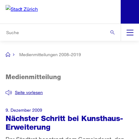
N
S
Zur Bereichsauswahl
Zur Hilfsnavigation
Zum Inhalt
Zur Suche
Suche
Global
Navigation
Medienmitteilungen 2008–2019
[no
title]
Medienmitteilung
Seite vorlesen
9. Dezember 2009
Nächster Schritt bei Kunsthaus-
Erweiterung
Der Stadtrat beantragt dem Gemeinderat, den