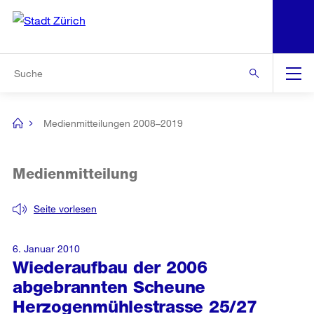
N
S
Zur Bereichsauswahl
Zur Hilfsnavigation
Zum Inhalt
Zur Suche
Suche
Global
Navigation
Medienmitteilungen 2008–2019
[no
title]
Medienmitteilung
Seite vorlesen
6. Januar 2010
Wiederaufbau der 2006
abgebrannten Scheune
Herzogenmühlestrasse 25/27