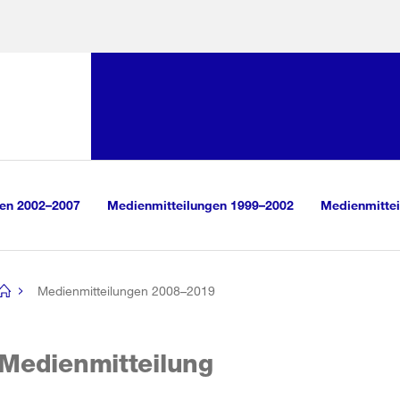
Sprunglink:
Navigation
sauswahl
vigation
m Inhalt
r Suche
gen 2002–2007
Medienmitteilungen 1999–2002
Medienmittei
Medienmitteilungen 2008–2019
[no
title]
Medienmitteilung