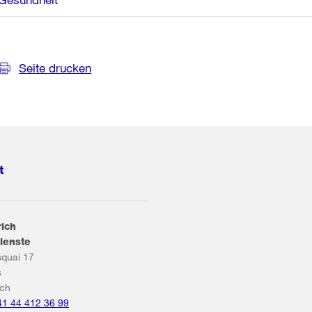
Seite drucken
t
rich
ienste
squai 17
s
ich
41 44 412 36 99