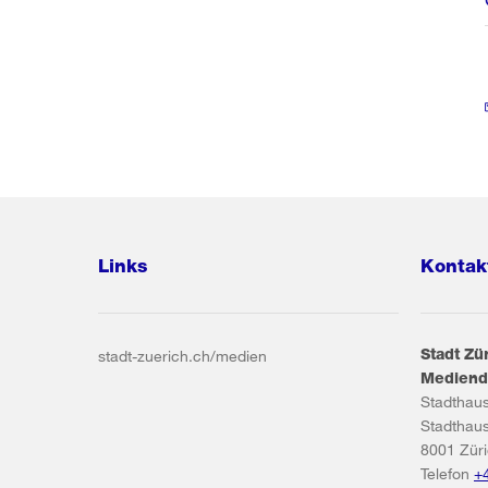
Links
Kontak
Stadt Zü
stadt-zuerich.ch/medien
Mediend
Stadthau
Stadthau
8001
Zür
Telefon
+