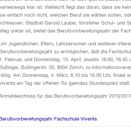
keineswegs klar ist. Vielleicht liegt das daran, dass sie ke
sie einfach noch nicht, welchen Beruf sie wählen sollen, o
schliessen. Stadtrat Gerold Lauber, Vorsteher Schul- und S
Weg unklar ist, bietet das Berufsvorbereitungsjahr der Fach
Um Jugendlichen, Eltern, Lehrpersonen und weiteren Intere
Berufsvorbereitungsjahr zu ermöglichen, lädt die Fachsch
1. Februar, und Donnerstag, 15. April, jeweils 18.00, 18.45
Bullinger, Bullingerstr. 50, 8004 Zürich, zu Informationsver
nötig. Am Donnerstag, 4. März, 8.10 bis 16.00 Uhr, findet w
Viventa ein Tag der offenen Tür (gemäss Stundenplan) statt.
Anmeldeschluss für das Berufsvorbereitungsjahr 2010/2011
Weitere
Berufsvorbereitungsjahr Fachschule Viventa
Informationen