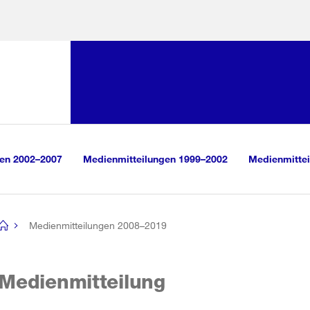
Sprunglink:
Navigation
sauswahl
vigation
m Inhalt
r Suche
gen 2002–2007
Medienmitteilungen 1999–2002
Medienmittei
Medienmitteilungen 2008–2019
[no
title]
Medienmitteilung