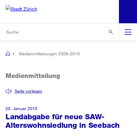
N
S
Zur Bereichsauswahl
Zur Hilfsnavigation
Zum Inhalt
Zur Suche
Suche
Global
Navigation
Medienmitteilungen 2008–2019
[no
title]
Medienmitteilung
Seite vorlesen
20. Januar 2010
Landabgabe für neue SAW-
Alterswohnsiedlung in Seebach