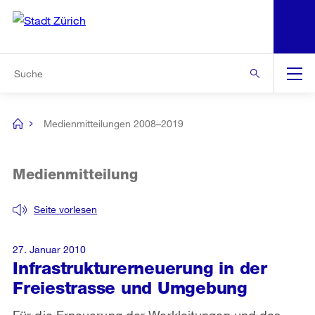
N
S
Zur Bereichsauswahl
Zur Hilfsnavigation
Zum Inhalt
Zur Suche
Suche
Global
Navigation
Medienmitteilungen 2008–2019
[no
title]
Medienmitteilung
Seite vorlesen
27. Januar 2010
Infrastrukturerneuerung in der
Freiestrasse und Umgebung
Für die Erneuerung der Werkleitungen und des