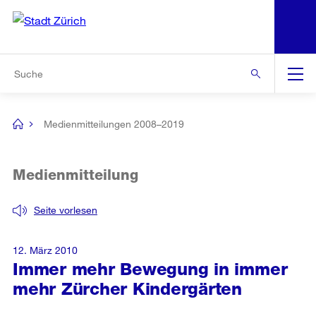
N
S
Zur Bereichsauswahl
Zur Hilfsnavigation
Zum Inhalt
Zur Suche
Suche
Global
Navigation
Medienmitteilungen 2008–2019
[no
title]
Medienmitteilung
Seite vorlesen
12. März 2010
Immer mehr Bewegung in immer
mehr Zürcher Kindergärten