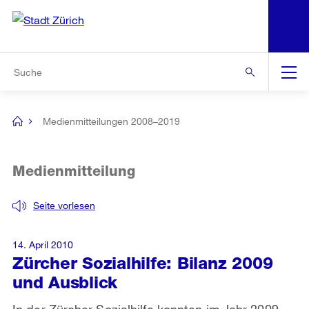
N
S
Zu den weiteren Informationen
Zur Bereichsauswahl
Zur Hilfsnavigation
Zum Inhalt
Zur Suche
Suche
Global
Navigation
Medienmitteilungen 2008–2019
[no
title]
Medienmitteilung
Seite vorlesen
14. April 2010
Zürcher Sozialhilfe: Bilanz 2009
und Ausblick
In der Zürcher Sozialhilfe konnten im Jahr 2009