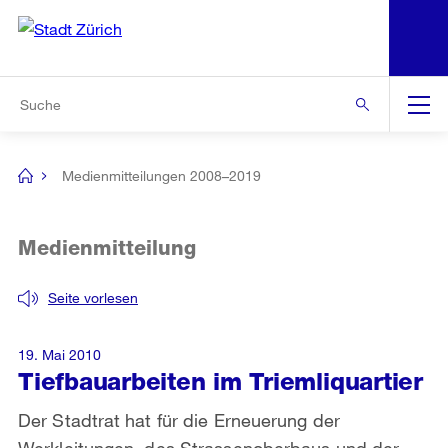
N
S
Zur Bereichsauswahl
Zur Hilfsnavigation
Zum Inhalt
Zur Suche
Suche
Global
Navigation
Medienmitteilungen 2008–2019
[no
title]
Medienmitteilung
Seite vorlesen
19. Mai 2010
Tiefbauarbeiten im Triemliquartier
Der Stadtrat hat für die Erneuerung der
Werkleitungen, des Strassenoberbaus und der