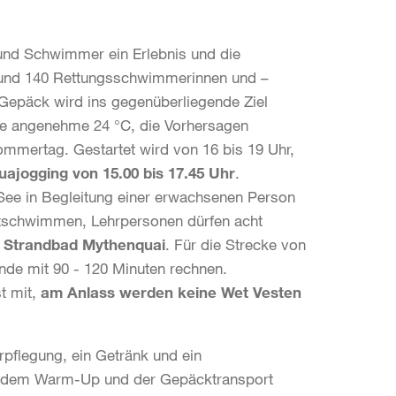
und Schwimmer ein Erlebnis und die
Rund 140 Rettungsschwimm­erinnen und –
Gepäck wird ins gegenüberliegende Ziel
te angenehme 24 °C, die Vorhersagen
mmertag. Gestartet wird von 16 bis 19 Uhr,
quajogging von 15.00 bis 17.45 Uhr
.
 See in Begleitung einer erwachsenen Person
itschwimmen, Lehrpersonen dürfen acht
im Strandbad Mythenquai
.
Für die Strecke von
de mit 90 - 120 Minuten rechnen.
t mit,
am Anlass werden keine Wet Vesten
rpflegung, ein Getränk und ein
serdem Warm-Up und der Gepäcktransport