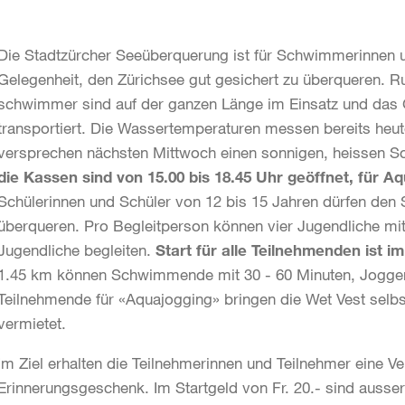
Die Stadtzürcher Seeüberquerung ist für Schwimmerinnen 
Gelegenheit, den Zürichsee gut gesichert zu überqueren. 
schwimmer sind auf der ganzen Länge im Einsatz und das 
transportiert. Die Wassertemperaturen messen bereits heu
versprechen nächsten Mittwoch einen sonnigen, heissen So
die Kassen sind von 15.00 bis 18.45 Uhr geöffnet, für A
Schülerinnen und Schüler von 12 bis 15 Jahren dürfen den
überqueren. Pro Begleitperson können vier Jugendliche m
Jugendliche begleiten.
Start für alle Teilnehmenden ist 
1.45 km können Schwimmende mit 30 - 60 Minuten, Joggen
Teilnehmende für «Aquajogging» bringen die Wet Vest selbs
vermietet.
Im Ziel erhalten die Teilnehmerinnen und Teilnehmer eine Ve
Erinnerungsgeschenk. Im Startgeld von Fr. 20.- sind aus