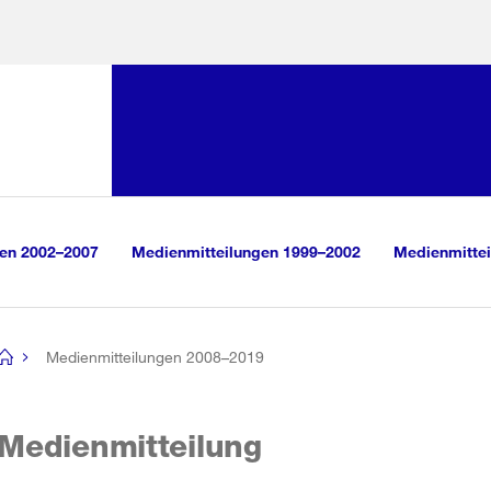
Sprunglink:
Navigation
sauswahl
vigation
m Inhalt
r Suche
gen 2002–2007
Medienmitteilungen 1999–2002
Medienmittei
Medienmitteilungen 2008–2019
[no
title]
Medienmitteilung