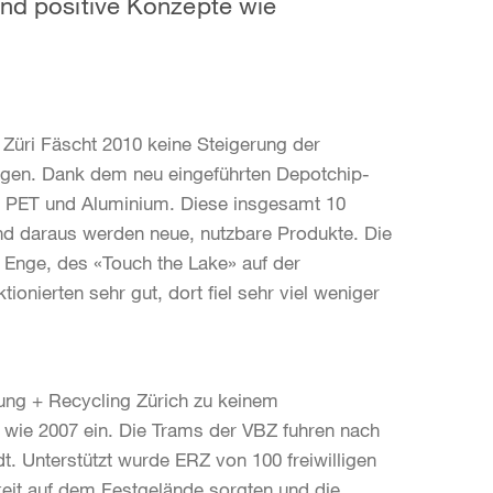
 und positive Konzepte wie
üri Fäscht 2010 keine Steigerung der
ngen. Dank dem neu eingeführten Depotchip-
fe PET und Aluminium. Diese insgesamt 10
d daraus werden neue, nutzbare Produkte. Die
Enge, des «Touch the Lake» auf der
ionierten sehr gut, dort fiel sehr viel weniger
ung + Recycling Zürich zu keinem
 wie 2007 ein. Die Trams der VBZ fuhren nach
t. Unterstützt wurde ERZ von 100 freiwilligen
keit auf dem Festgelände sorgten und die