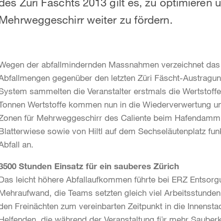
des Züri Fäschts 2013 gilt es, zu optimieren
Mehrweggeschirr weiter zu fördern.
Wegen der abfallmindernden Massnahmen verzeichnet das Z
Abfallmengen gegenüber den letzten Züri Fäscht-Austragu
System sammelten die Veranstalter erstmals die Wertstof
Tonnen Wertstoffe kommen nun in die Wiederverwertung un
Zonen für Mehrweggeschirr des Caliente beim Hafendamm 
Blatterwiese sowie von Hiltl auf dem Sechseläutenplatz funkt
Abfall an.
3500 Stunden Einsatz für ein sauberes Zürich
Das leicht höhere Abfallaufkommen führte bei ERZ Entsorg
Mehraufwand, die Teams setzten gleich viel Arbeitsstunden
den Freinächten zum vereinbarten Zeitpunkt in die Innenstad
Helfenden, die während der Veranstaltung für mehr Sauber