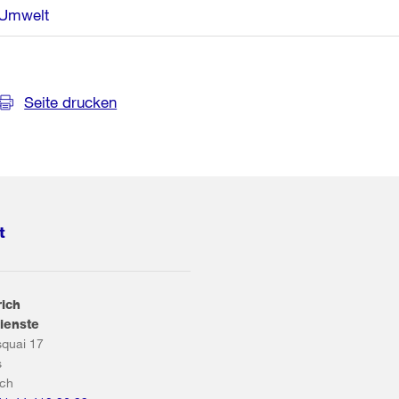
Umwelt
Seite drucken
t
rich
ienste
squai 17
s
ich