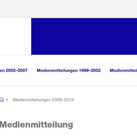
Sprunglink:
Navigation
sauswahl
vigation
m Inhalt
r Suche
gen 2002–2007
Medienmitteilungen 1999–2002
Medienmittei
Medienmitteilungen 2008–2019
[no
title]
Medienmitteilung