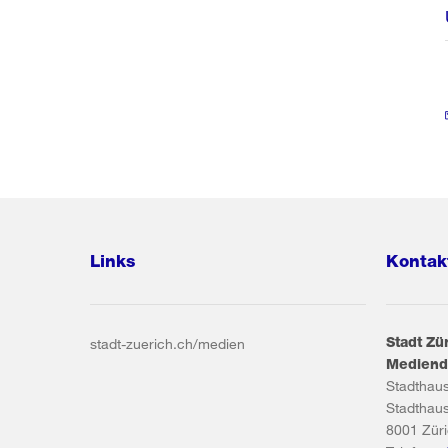
Links
Kontak
Stadt Zü
stadt-zuerich.ch/medien
Mediend
Stadthau
Stadthau
8001
Zür