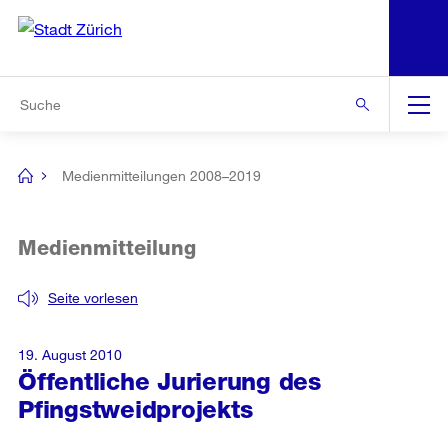
N
S
Zur Bereichsauswahl
Zur Hilfsnavigation
Zum Inhalt
Zur Suche
Suche
Global
Navigation
Medienmitteilungen 2008–2019
[no
title]
Medienmitteilung
Seite vorlesen
19. August 2010
Öffentliche Jurierung des
Pfingstweidprojekts