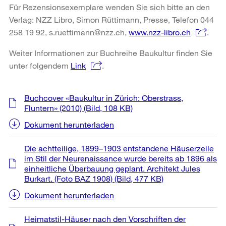
Für Rezensionsexemplare wenden Sie sich bitte an den
Verlag: NZZ Libro, Simon Rüttimann, Presse, Telefon 044
258 19 92, s.ruettimann@nzz.ch,
www.nzz-libro.ch
.
Weiter Informationen zur Buchreihe Baukultur finden Sie
unter folgendem
Link
.
Weitere
Buchcover «Baukultur in Zürich: Oberstrass,
Informationen
Fluntern» (2010)
(Bild, 108 KB)
Dokument herunterladen
Die achtteilige, 1899–1903 entstandene Häuserzeile
im Stil der Neurenaissance wurde bereits ab 1896 als
einheitliche Überbauung geplant. Architekt Jules
Burkart. (Foto BAZ 1908)
(Bild, 477 KB)
Dokument herunterladen
Heimatstil-Häuser nach den Vorschriften der