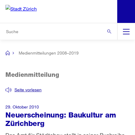
N
S
Zur Bereichsauswahl
Zur Hilfsnavigation
Zum Inhalt
Zur Suche
Suche
Global
Navigation
Medienmitteilungen 2008–2019
[no
title]
Medienmitteilung
Seite vorlesen
29. Oktober 2010
Neuerscheinung: Baukultur am
Zürichberg
Das Amt für Städtebau stellt in seiner Buchreihe