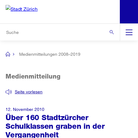
N
S
Zur Bereichsauswahl
Zur Hilfsnavigation
Zum Inhalt
Zur Suche
Suche
Global
Navigation
Medienmitteilungen 2008–2019
[no
title]
Medienmitteilung
Seite vorlesen
12. November 2010
Über 160 Stadtzürcher
Schulklassen graben in der
Vergangenheit