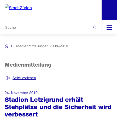
N
S
Zur Bereichsauswahl
Zur Hilfsnavigation
Zum Inhalt
Zur Suche
Suche
Global
Navigation
Medienmitteilungen 2008–2019
[no
title]
Medienmitteilung
Seite vorlesen
24. November 2010
Stadion Letzigrund erhält
Stehplätze und die Sicherheit wird
verbessert