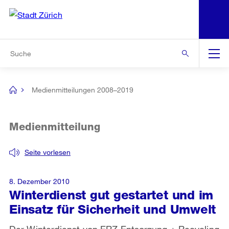
N
S
Zur Bereichsauswahl
Zur Hilfsnavigation
Zum Inhalt
Zur Suche
Suche
Global
Navigation
Medienmitteilungen 2008–2019
[no
title]
Medienmitteilung
Seite vorlesen
8. Dezember 2010
Winterdienst gut gestartet und im
Einsatz für Sicherheit und Umwelt
Der Winterdienst von ERZ Entsorgung + Recycling