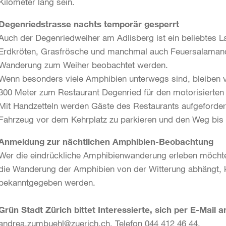
Kilometer lang sein.
Degenriedstrasse nachts temporär gesperrt
Auch der Degenriedweiher am Adlisberg ist ein beliebtes 
Erdkröten, Grasfrösche und manchmal auch Feuersalamande
Wanderung zum Weiher beobachtet werden.
Wenn besonders viele Amphibien unterwegs sind, bleiben vo
300 Meter zum Restaurant Degenried für den motorisierten 
Mit Handzetteln werden Gäste des Restaurants aufgefordert
Fahrzeug vor dem Kehrplatz zu parkieren und den Weg bis
Anmeldung zur nächtlichen Amphibien-Beobachtung
Wer die eindrückliche Amphibienwanderung erleben möchte,
die Wanderung der Amphibien von der Witterung abhängt, 
bekanntgegeben werden.
Grün Stadt Zürich bittet Interessierte, sich per E-Mail 
andrea.zumbuehl@zuerich.ch, Telefon 044 412 46 44.