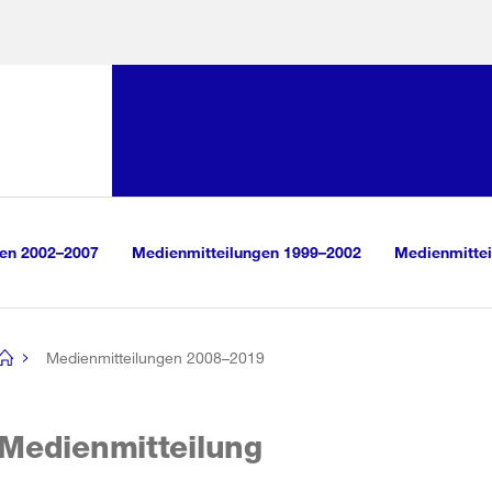
Sprunglink:
Navigation
sauswahl
vigation
m Inhalt
r Suche
gen 2002–2007
Medienmitteilungen 1999–2002
Medienmittei
Medienmitteilungen 2008–2019
[no
title]
Medienmitteilung