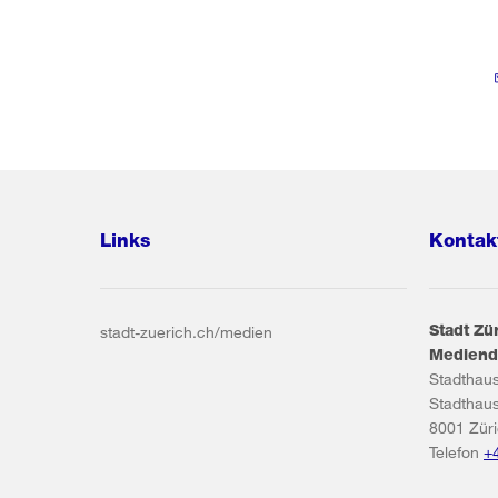
Links
Kontak
Stadt Zü
stadt-zuerich.ch/medien
Mediend
Stadthau
Stadthau
8001
Zür
Telefon
+