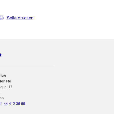
Seite drucken
t
rich
ienste
squai 17
s
ich
41 44 412 36 99