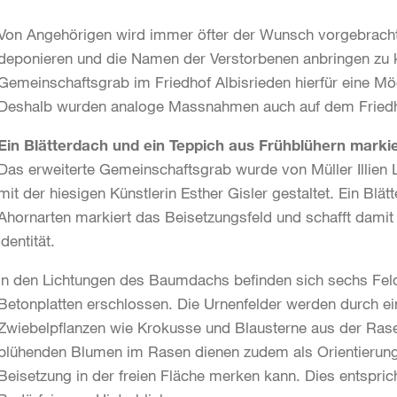
Von Angehörigen wird immer öfter der Wunsch vorgebrach
deponieren und die Namen der Verstorbenen anbringen zu 
Gemeinschaftsgrab im Friedhof Albisrieden hierfür eine Mögl
Deshalb wurden analoge Massnahmen auch auf dem Fried
Ein Blätterdach und ein Teppich aus Frühblühern marki
Das erweiterte Gemeinschaftsgrab wurde von Müller Illien
mit der hiesigen Künstlerin Esther Gisler gestaltet. Ein Bl
Ahornarten markiert das Beisetzungsfeld und schafft damit 
Identität.
In den Lichtungen des Baumdachs befinden sich sechs Feld
Betonplatten erschlossen. Die Urnenfelder werden durch ei
Zwiebelpflanzen wie Krokusse und Blausterne aus der Ras
blühenden Blumen im Rasen dienen zudem als Orientierungs
Beisetzung in der freien Fläche merken kann. Dies entspric