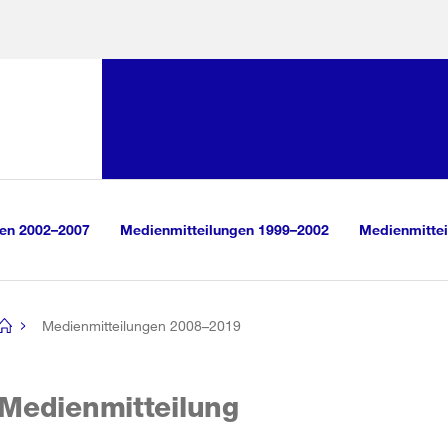
Sprunglink:
Navigation
sauswahl
vigation
m Inhalt
r Suche
gen 2002–2007
Medienmitteilungen 1999–2002
Medienmittei
Medienmitteilungen 2008–2019
[no
title]
Medienmitteilung