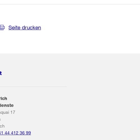
Seite drucken
t
rich
ienste
squai 17
s
ich
41 44 412 36 99