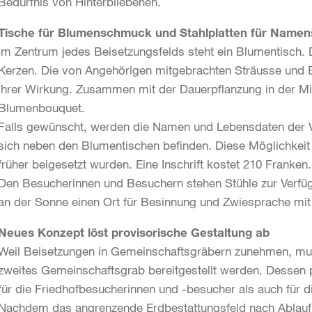
Bedürfnis von Hinterbliebenen.
Tische für Blumenschmuck und Stahlplatten für Namens
Im Zentrum jedes Beisetzungsfelds steht ein Blumentisch.
Kerzen. Die von Angehörigen mitgebrachten Sträusse und B
ihrer Wirkung. Zusammen mit der Dauerpflanzung in der Mit
Blumenbouquet.
Falls gewünscht, werden die Namen und Lebensdaten der Ver
sich neben den Blumentischen befinden. Diese Möglichkeit b
früher beigesetzt wurden. Eine Inschrift kostet 210 Franken.
Den Besucherinnen und Besuchern stehen Stühle zur Verfüg
an der Sonne einen Ort für Besinnung und Zwiesprache mit
Neues Konzept löst provisorische Gestaltung ab
Weil Beisetzungen in Gemeinschaftsgräbern zunehmen, musst
zweites Gemeinschaftsgrab bereitgestellt werden. Dessen 
für die Friedhofbesucherinnen und -besucher als auch für d
Nachdem das angrenzende Erdbestattungsfeld nach Ablauf 